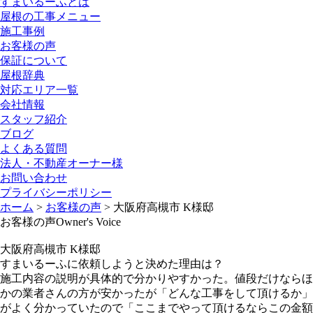
すまいるーふとは
屋根の工事メニュー
施工事例
お客様の声
保証について
屋根辞典
対応エリア一覧
会社情報
スタッフ紹介
ブログ
よくある質問
法人・不動産オーナー様
お問い合わせ
プライバシーポリシー
ホーム
>
お客様の声
>
大阪府高槻市 K様邸
お客様の声
Owner's Voice
大阪府高槻市 K様邸
すまいるーふに依頼しようと決めた理由は？
施工内容の説明が具体的で分かりやすかった。値段だけならほ
かの業者さんの方が安かったが「どんな工事をして頂けるか」
がよく分かっていたので「ここまでやって頂けるならこの金額