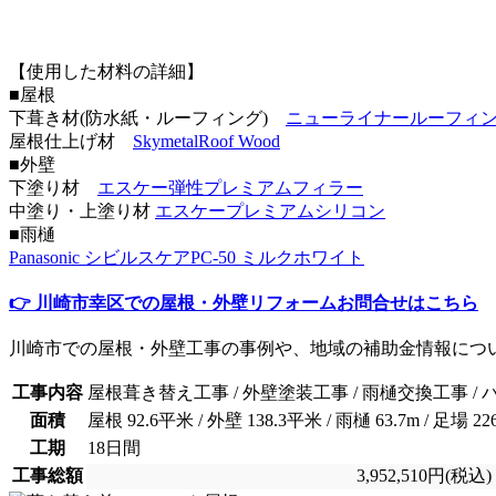
【使用した材料の詳細】
■屋根
下葺き材(防水紙・ルーフィング)
ニューライナールーフィ
屋根仕上げ材
SkymetalRoof Wood
■外壁
下塗り材
エスケー弾性プレミアムフィラー
中塗り・上塗り材
エスケープレミアムシリコン
■雨樋
Panasonic シビルスケアPC-50 ミルクホワイト
👉 川崎市幸区での屋根・外壁リフォームお問合せはこちら
川崎市での屋根・外壁工事の事例や、地域の補助金情報につ
工事内容
屋根葺き替え工事 / 外壁塗装工事 / 雨樋交換工事 /
面積
屋根 92.6平米 / 外壁 138.3平米 / 雨樋 63.7m / 足場 2
工期
18日間
工事総額
3,952,510
円(税込)