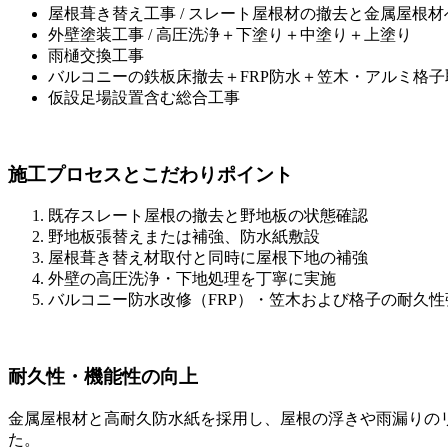
屋根葺き替え工事 / スレート屋根材の撤去と金属屋根
外壁塗装工事 / 高圧洗浄＋下塗り＋中塗り＋上塗り
雨樋交換工事
バルコニーの鉄板床撤去＋FRP防水＋笠木・アルミ格子
仮設足場設置含む総合工事
施工プロセスとこだわりポイント
既存スレート屋根の撤去と野地板の状態確認
野地板張替えまたは補強、防水紙敷設
屋根葺き替え材取付と同時に屋根下地の補強
外壁の高圧洗浄・下地処理を丁寧に実施
バルコニー防水改修（FRP）・笠木および格子の耐久性
耐久性・機能性の向上
金属屋根材と高耐久防水紙を採用し、屋根の浮きや雨漏りの
た。