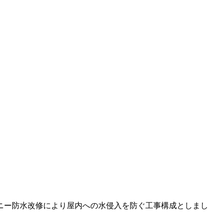
ニー防水改修により屋内への水侵入を防ぐ工事構成としまし