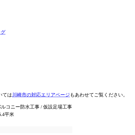
ング
いては
川崎市の対応エリアページ
もあわせてご覧ください。
 バルコニー防水工事 / 仮設足場工事
26.4平米