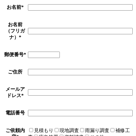
お名前
*
お名前
（フリガ
ナ）
*
郵便番号
*
ご住所
メールア
ドレス
*
電話番号
ご依頼内
見積もり
現地調査
雨漏り調査
補修工