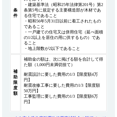
・建築基準法（昭和25年法律第201号）第2
条
条第5号に規定する主要構造部が木材であ
件
る住宅であること
・昭和56年5月31日以前に着工されたもの
であること
・一戸建ての住宅又は併用住宅（延べ面積
の1/2以上を居住の用に供するもの）であ
ること
・地上階数が2以下であること
補助金の額は、次に掲げる額を合計して得
た額（1,000円未満切捨て）
補
耐震設計に要した費用の1/3【限度額4万
助
円】
限
耐震改修工事に要した費用の1/3【限度額
度
50万円】
額
工事監理に要した費用の1/3【限度額6万
円】