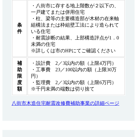
・八街市に存する地上階数が２以下の、
一戸建てまたは併用住宅
・柱、梁等の主要構造部が木材の在来軸
条
組構法または枠組壁工法により造られて
件
いる住宅
・耐震診断の結果、上部構造評点が1．0
未満の住宅
※詳しくは市のHPにてご確認ください
補
・設計費 2／3以内の額（上限4万円）
助
・工事費 23／100以内の額（上限30万
限
円）
度
・監理費 2／3以内の額（上限6万円）
額
※千円未満の端数は切り捨て
八街市木造住宅耐震改修費補助事業の詳細ページ