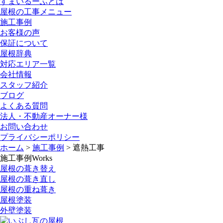
すまいるーふとは
屋根の工事メニュー
施工事例
お客様の声
保証について
屋根辞典
対応エリア一覧
会社情報
スタッフ紹介
ブログ
よくある質問
法人・不動産オーナー様
お問い合わせ
プライバシーポリシー
ホーム
>
施工事例
>
遮熱工事
施工事例
Works
屋根の葺き替え
屋根の葺き直し
屋根の重ね葺き
屋根塗装
外壁塗装