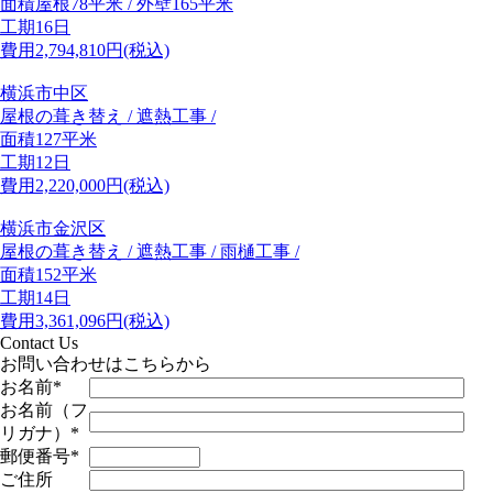
面積
屋根78平米 / 外壁165平米
工期
16日
費用
2,794,810
円(税込)
横浜市中区
屋根の葺き替え / 遮熱工事 /
面積
127平米
工期
12日
費用
2,220,000
円(税込)
横浜市金沢区
屋根の葺き替え / 遮熱工事 / 雨樋工事 /
面積
152平米
工期
14日
費用
3,361,096
円(税込)
Contact Us
お問い合わせはこちらから
お名前
*
お名前（フ
リガナ）
*
郵便番号
*
ご住所