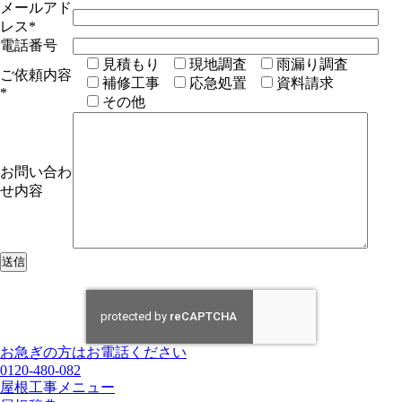
メールアド
レス
*
電話番号
見積もり
現地調査
雨漏り調査
ご依頼内容
補修工事
応急処置
資料請求
*
その他
お問い合わ
せ内容
お急ぎの方はお電話ください
0120-480-082
屋根工事メニュー