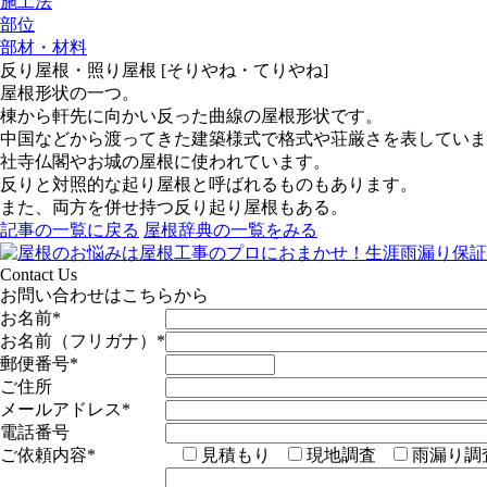
施工法
部位
部材・材料
反り屋根・照り屋根 [そりやね・てりやね]
屋根形状の一つ。
棟から軒先に向かい反った曲線の屋根形状です。
中国などから渡ってきた建築様式で格式や荘厳さを表していま
社寺仏閣やお城の屋根に使われています。
反りと対照的な起り屋根と呼ばれるものもあります。
また、両方を併せ持つ反り起り屋根もある。
記事の一覧に戻る
屋根辞典の一覧をみる
Contact Us
お問い合わせはこちらから
お名前
*
お名前（フリガナ）
*
郵便番号
*
ご住所
メールアドレス
*
電話番号
ご依頼内容
*
見積もり
現地調査
雨漏り調