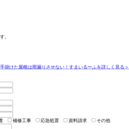
す。
査
補修工事
応急処置
資料請求
その他